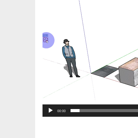
频
播
放
器
00:00