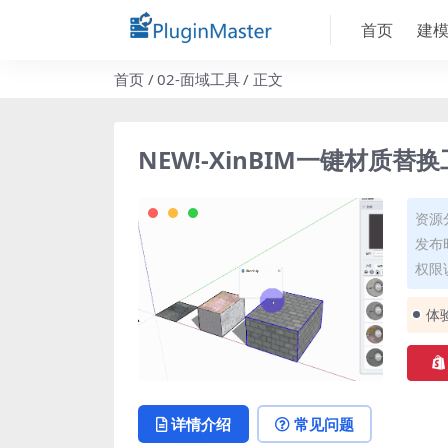
首页
建
首页
02-面域工具
正文
NEW!-XinBIM一键材质替换工具V
资源
发布时
权限
体
详情介绍
常见问题