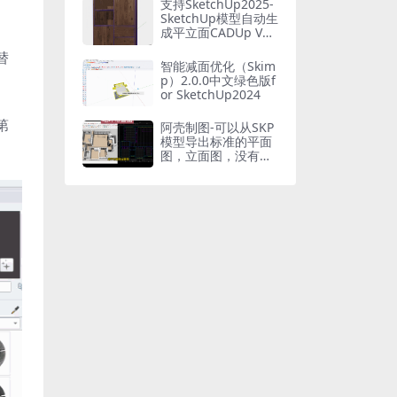
支持SketchUp2025-
SketchUp模型自动生
成平立面CADUp V2.
0工具
替
智能减面优化（Skim
p）2.0.0中文绿色版f
or SketchUp2024
第
阿壳制图-可以从SKP
模型导出标准的平面
图，立面图，没有断
线，保留图层信息，
自动填充且生成材料
标注，自动尺寸标
注，一键更新模型到
图纸