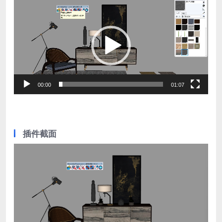
视
频
播
放
器
00:00
01:07
插件截面