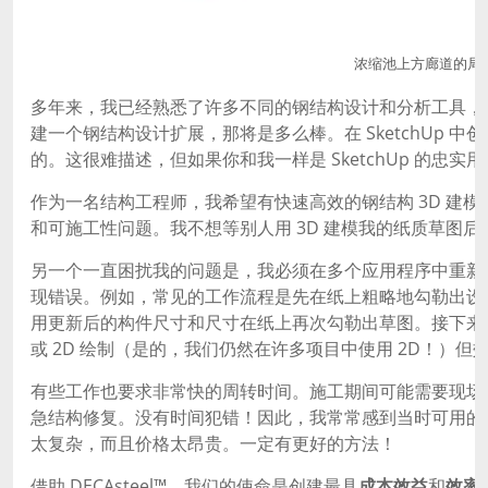
浓缩池上方廊道的局
多年来，我已经熟悉了许多不同的钢结构设计和分析工具，我一直
建一个钢结构设计扩展，那将是多么棒。在 SketchUp 中
的。这很难描述，但如果你和我一样是 SketchUp 的忠
作为一名结构工程师，我希望有快速高效的钢结构 3D 建
和可施工性问题。我不想等别人用 3D 建模我的纸质草图
另一个一直困扰我的问题是，我必须在多个应用程序中重新
现错误。例如，常见的工作流程是先在纸上粗略地勾勒出设
用更新后的构件尺寸和尺寸在纸上再次勾勒出草图。接下来，将
或 2D 绘制（是的，我们仍然在许多项目中使用 2D！）但
有些工作也要求非常快的周转时间。施工期间可能需要现场
急结构修复。没有时间犯错！因此，我常常感到当时可用的软件限制了
太复杂，而且价格太昂贵。一定有更好的方法！
借助 DECAsteel™，我们的使命是创建最具
成本效益
和
效率