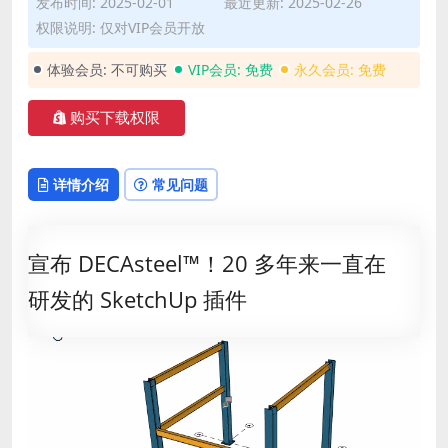
发布时间: 2025-02-01
最近更新: 2025-02-26
权限说明: 仅对VIP会员开放
体验会员:
不可购买
VIP会员:
免费
永久会员:
免费
购买下载权限
详情介绍
常见问题
插件简介
宣布 DECAsteel™！20 多年来一直在
万众期待的最专业的SketchUp钢结构设计工具在2025
研发的 SketchUp 插件
年1月30日由开发者Mindsight Studios如期发布了！