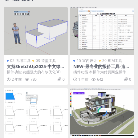
02-面域工具
03-造型工具
15-室内设计
20-BIM工具
支持SketchUp2025-中文绿色
NEW-最专业的报价工具-造价
版BoolTools 2 (布尔运算工具
助手-室内装饰版国产中文版插
插件功能 功能强大的布尔优化3D打
插件功能 本插件为付费商业插件，
2)v2.1.9
件
印，修复了原生实体工具的所有问
注册后可提供30天免费试用。 本插
2 年前
780
0
1 年前
642
0
题！ – 并集、...
件可以在短短几...