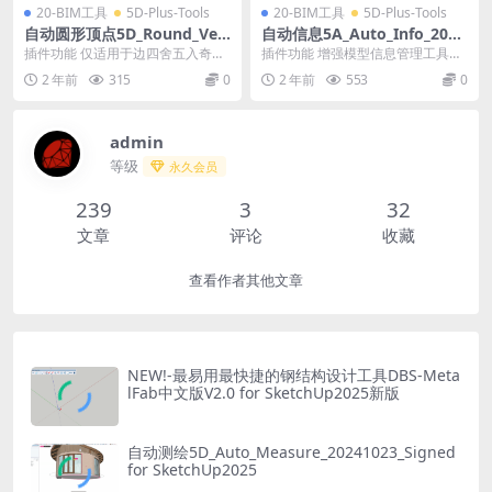
20-BIM工具
5D-Plus-Tools
20-BIM工具
5D-Plus-Tools
自动圆形顶点5D_Round_Vert
自动信息5A_Auto_Info_2024
ices_20240301_Signed for S
1030_Signed for SketchUp2
插件功能 仅适用于边四舍五入奇数
插件功能 增强模型信息管理工具，
ketchUp2025
025
尺寸 -将选定顶点的原始坐标转换为
全自动点击组件可以立即显示该组
2 年前
315
0
2 年前
553
0
圆角坐标。 可...
件的各类信息及标签...
admin
等级
永久会员
239
3
32
文章
评论
收藏
查看作者其他文章
NEW!-最易用最快捷的钢结构设计工具DBS-Meta
lFab中文版V2.0 for SketchUp2025新版
自动测绘5D_Auto_Measure_20241023_Signed
for SketchUp2025