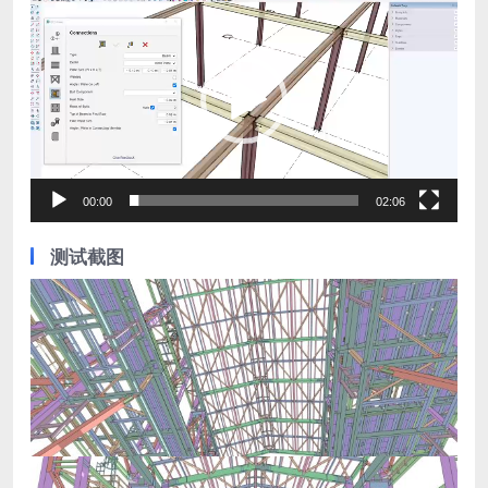
频
播
放
器
00:00
02:06
测试截图