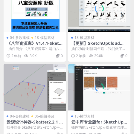
04-参数建模
18-模型素材
18-模型素材
《八宝资源库》V1.4.1-Sketc
【更新】SketchUpCloud模
hUp专业资源管理器
型云V3.1.21 for SketchUp20
插件简介 《八宝资源库》是由八
插件功能 时隔两年后，我们做了一
25最新版
宝工作室开发的一款 SketchUp...
次最新的维护更新。 本次更新支持
2 年前
3.9K
0
2 年前
29.0K
0
最新的Sketc...
04-参数建模
06-编辑修改
18-模型素材
景观设计神器-Skatter2.2.1 f
云中库专业版for SketchUp2
or SketchUp 2025参数化自
024
插件简介 Skatter2 是SketchUp平
插件功能 SketchUp云端素材管理
然散射中文版
台上模拟真实自然环境最强劲的武
器，一切皆在云上，让设计更高