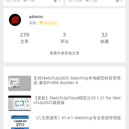
2 年前
1.8K
0
2 年前
2.3K
0
器...
效！ 本插件可...
admin
等级
永久会员
239
3
32
文章
评论
收藏
查看作者其他文章
支持SketchUp2025-SketchUp本地模型材质管理
器-兼容Profile Builder 4
【更新】SketchUpCloud模型云V3.1.21 for Sket
chUp2025最新版
《八宝资源库》V1.4.1-SketchUp专业资源管理器