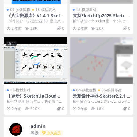
04-参数建模
18-模型素材
18-模型素材
《八宝资源库》V1.4.1-Sketc
支持SketchUp2025-Sketch
hUp专业资源管理器
Up本地模型材质管理器-兼容P
插件简介 《八宝资源库》是由八
插件功能 3dStocker是一个Sketch
rofile Builder 4
宝工作室开发的一款 SketchUp...
Up在线资源库插件，分为两部分：
2 年前
3.9K
0
2 年前
2.0K
0
在...
置顶
18-模型素材
04-参数建模
06-编辑修改
【更新】SketchUpCloud模
景观设计神器-Skatter2.2.1 f
型云V3.1.21 for SketchUp20
or SketchUp 2025参数化自
插件功能 时隔两年后，我们做了一
插件简介 Skatter2 是SketchUp平
25最新版
然散射中文版
次最新的维护更新。 本次更新支持
台上模拟真实自然环境最强劲的武
2 年前
29.0K
0
2 年前
1.8K
0
最新的Sketc...
器...
admin
等级
永久会员