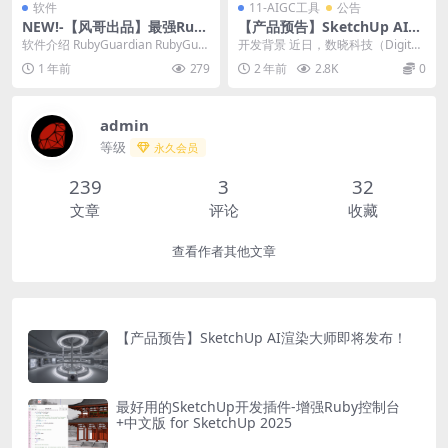
软件
11-AIGC工具
公告
NEW!-【风哥出品】最强Rub
【产品预告】SketchUp AI渲
y代码保护神器RubyGuardia
染大师即将发布！
软件介绍 RubyGuardian RubyGuar
开发背景 近日，数晓科技（Digital
n1.1.1发布
dian 是一款 Ruby ...
Dawn Inc.）宣布成立人工智能实
1 年前
279
2 年前
2.8K
0
验...
admin
等级
永久会员
239
3
32
文章
评论
收藏
查看作者其他文章
【产品预告】SketchUp AI渲染大师即将发布！
最好用的SketchUp开发插件-增强Ruby控制台
+中文版 for SketchUp 2025