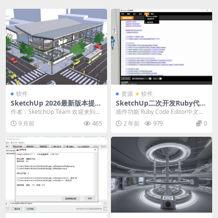
软件
资源
软件
SketchUp 2026最新版本提前
SketchUp二次开发Ruby代码
发布！更强可视化、直接添加
编辑器中文版 for SketchUp2
作者：SketchUp Team 欢迎来到Sk
插件功能 Ruby Code Editor中文简
场地3D建筑、全新实时协同查
025
etchUp最新版本！ 没错，新版...
称Ruby代码编辑器，顾名思义就...
9 月前
465
2 年前
979
0
看！