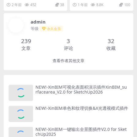
V_2.0中文版
即所得进行场景的顶部，底部，左
场景大的尤其是规划景观和BIM类
2 年前
452
38
1 年前
8.8K
100
侧，右侧，正面，背...
设计模型...
admin
等级
永久会员
239
3
32
文章
评论
收藏
查看作者其他文章
NEW!-XinBIM可视化表面积演示插件XinBIM_su
rfacearea_V2.0 for SketchUp2026
NEW!-XinBIM单色和纹理切换&X光透视模式插件
NEW!-XinBIM一键输出全景图插件V2.0 for Sket
chUp2025