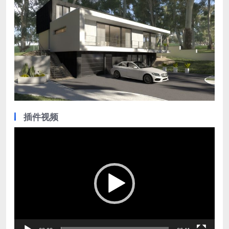
插件视频
视
频
播
放
器