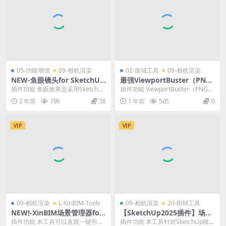
05-功能增强
09-相机渲染
02-面域工具
09-相机渲染
NEW-鱼眼镜头for SketchUp
最强ViewportBuster（PNG
2025工具
导出器）中文版for SketchU
插件功能 鱼眼效果是采用SketchUp
插件功能 ViewportBuster（PNG
p2025，解除视口限制，彻底
模型制作漫画场景时开发的一款鱼
导出器）彻底释放您的 PNG 导...
2 年前
799
38
1 年前
505
0
释放您的 PNG 导出功能！
眼镜头效果...
VIP
VIP
09-相机渲染
L-XinBIM-Tools
09-相机渲染
20-BIM工具
NEW!-XinBIM场景管理器for
【SketchUp2025插件】场景
SketchUp2025中文版
导航工具XinBIM_Navigator_
插件功能 本工具可以直观一键所见
插件功能 本工具针对SketchUp模型