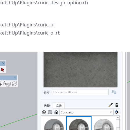
tchUp\Plugins\curic_design_option.rb
tchUp\Plugins\curic_oi
tchUp\Plugins\curic_oi.rb