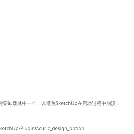
要卸载其中一个，以避免SketchUp在启动过程中崩溃：
tchUp\Plugins\curic_design_option