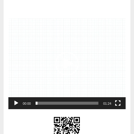
视
频
播
放
器
00:00
01:24