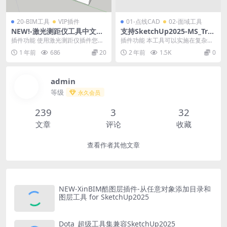
20-BIM工具
VIP插件
01-点线CAD
02-面域工具
NEW!-激光测距仪工具中文版
支持SketchUp2025-MS_Tre
V1.2 for SketchUp2025最新
na激光实时测距（间距、边
插件功能 使用激光测距仪插件您可
插件功能 本工具可以实施在复杂场
版-更新（增加标注）
缘）工具
以在 3D 模型中快速且精确地进行
景中及时测距并显示测绘数据，犹
1 年前
686
20
2 年前
1.5K
0
测量，激光测距...
如现实中的激光测绘...
admin
等级
永久会员
239
3
32
文章
评论
收藏
查看作者其他文章
NEW-XinBIM酷图层插件-从任意对象添加目录和
图层工具 for SketchUp2025
Dota_超级工具集兼容SketchUp2025