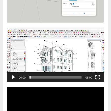
视
频
播
放
器
00:00
06:00
视
频
播