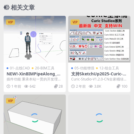
相关文章
VIP
VIP
01-点线CAD
20-BIM工具
05-功能增强
12-组合工具
NEW!-XinBIMPipeAlong_V
支持SketchUp2025-Curic-St
1.0将线条转换为自定义管道fo
udio-V1.2.0-CN全家桶绿色最
插件功能 秉承本站一贯的开发理
Curic-Studio-V1.2.0-CN全家桶绿色
r SketchUp2025
新中文版
念，操作极简，功能符合用户需
最新中文版 插件简介 本插...
1 年前
642
28
2 年前
3.8K
100
求。本插件可以将任意的...
VIP