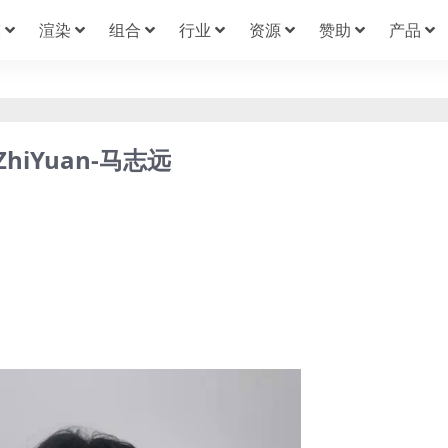
模
渲染
组合
行业
资源
赞助
产品
hiYuan-马志远