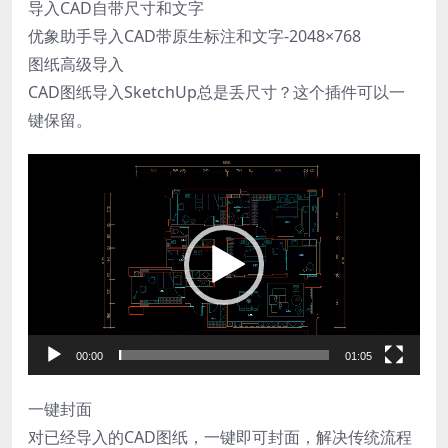
导入CAD自带尺寸和文字
优象助手导入CAD带原生标注和文字-2048×768
图纸高级导入
CAD图纸导入SketchUp总是丢尺寸？这个插件可以一
键保留。
视
频
播
放
器
00:00
01:05
一键封面
对已经导入的CAD图纸，一键即可封面，解决传统流程