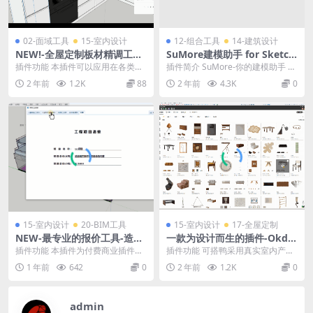
02-面域工具
15-室内设计
12-组合工具
14-建筑设计
NEW!-全屋定制板材精调工具
SuMore建模助手 for Sketch
for SketchUp2025 V1.10中
Up2019-2024-Windows版
插件功能 本插件可以应用在各类橱
插件简介 SuMore-你的建模助手 40
文版
柜内的门板设计微调上，可将门板
0+功能 解放繁琐操作 提高生产力
2 年前
1.2K
88
2 年前
4.3K
0
按照指定的尺寸精确...
安...
15-室内设计
20-BIM工具
15-室内设计
17-全屋定制
NEW-最专业的报价工具-造价
一款为设计而生的插件-Okdu
助手-室内装饰版国产中文版插
cky可搭鸭_v2.8.2 for Sketch
插件功能 本插件为付费商业插件，
插件功能 可搭鸭采用真实室内产品
件
Up2025
注册后可提供30天免费试用。 本插
模型库及材质库，采用超级绘墙功
1 年前
642
0
2 年前
1.2K
0
件可以在短短几...
能快速绘制户型，利...
admin