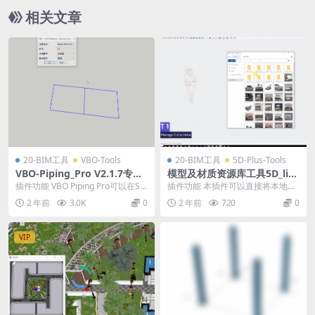
相关文章
20-BIM工具
VBO-Tools
20-BIM工具
5D-Plus-Tools
VBO-Piping_Pro V2.1.7专业
模型及材质资源库工具5D_libr
中文版 for SketchUp2025
ary_20241215_Signed for S
插件功能 VBO Piping Pro可以在Sk
插件功能 本插件可以直接将本地模
ketchUp2025
etchup中批量或者单独生成管...
型库及材质库进行有效管理，并且
2 年前
3.0K
0
2 年前
720
0
能自定义各大网络平...
VIP