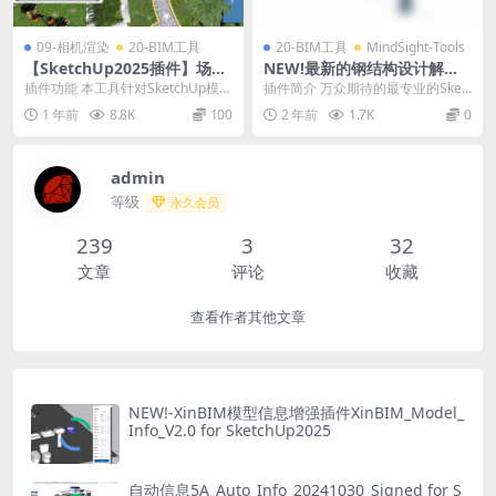
09-相机渲染
20-BIM工具
20-BIM工具
MindSight-Tools
【SketchUp2025插件】场景
NEW!最新的钢结构设计解决
导航工具XinBIM_Navigator_
方案-DECAsteel™ for Sketc
插件功能 本工具针对SketchUp模型
插件简介 万众期待的最专业的Sket
V_2.0中文版
hUp2025最新版发布
场景大的尤其是规划景观和BIM类
chUp钢结构设计工具在2025年1月
1 年前
8.8K
100
2 年前
1.7K
0
设计模型...
30日...
admin
等级
永久会员
239
3
32
文章
评论
收藏
查看作者其他文章
NEW!-XinBIM模型信息增强插件XinBIM_Model_
Info_V2.0 for SketchUp2025
自动信息5A_Auto_Info_20241030_Signed for S