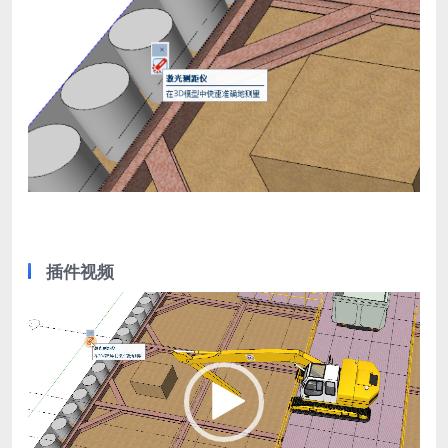
插件视频
视
频
播
放
器