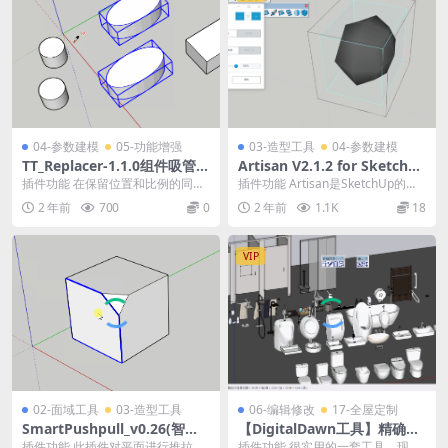
04-参数建模
05-功能增强
03-造型工具
04-参数建模
TT_Replacer-1.1.0组件吸管汉
Artisan V2.1.2 for SketchU
化版
p2025雕刻大师中文绿色版
插件功能 在保留位置和比例的同时
插件功能 Artisan是SketchUp的一
替换组或组件。 使用说明 先选中要
个辅助快速建模插件，拥有对选择
2 年前
700
0
2 年前
1.1K
18
替换的群组/组...
的面...
VIP
02-面域工具
03-造型工具
06-编辑修改
17-全屋定制
SmartPushpull_v0.26(智能
【DigitalDawn工具】精确移
推拉)汉化版
动及自动尺寸V1.0 for Sketch
插件功能 此插件对平面进行推拉
插件功能 很实用的一套工具，现在