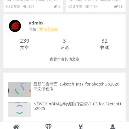
Up2025新版发布
时，可以根据边的延伸方向进行智
本站首发分享。 本工具分两个部分
2 年前
891
0
2 年前
1.1K
68
能推拉。 在推拉时可...
第一个为自动尺寸...
admin
等级
永久会员
239
3
32
文章
评论
收藏
查看作者其他文章
最新门窗墙面（Sketch-Int）for SketchUp2026
中文绿色版
NEW!-XinBIM自动切割门窗洞V1.03 for SketchU
p2025
BEVEL自动倒角SketchUp2025中文版