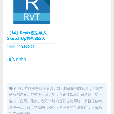
【14】Revit模型导入
SketchUp授权365天
原
当
¥
999.00
¥
399.00
价
前
为：
价
加入购物车
¥999.00。
格
为：
¥399.00。
声明：本站所有插件资源，如无特殊说明或标注，均为本
站原创发布。任何个人或组织，在未征得本站同意时，禁止
复制、盗用、采集、发布本站内容到任何网站、书籍等各类
媒体平台。如若本站内容侵犯了原著者的合法权益，可联系
我们进行处理。