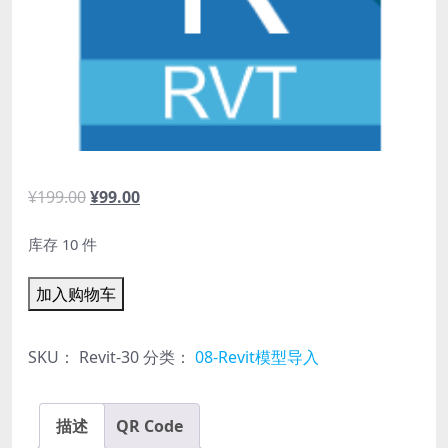
原
当
¥
199.00
¥
99.00
价
前
库存 10 件
为：
价
¥199.00。
格
【15】
加入购物车
为：
Revit
¥99.00。
模
SKU：
Revit-30
分类：
08-Revit模型导入
型
导
描述
QR Code
入