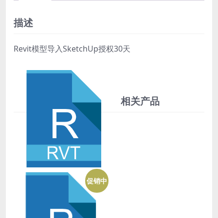
SketchUp
授
描述
权
30
Revit模型导入SketchUp授权30天
天
数
量
相关产品
促销中