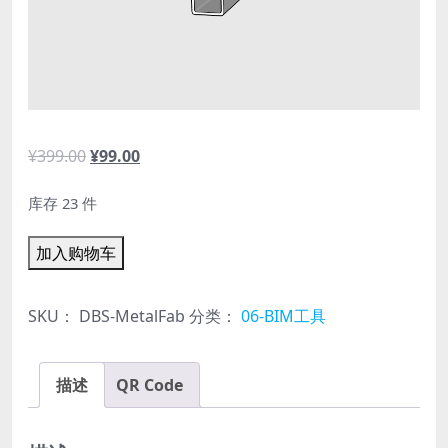
原
当
¥
399.00
¥
99.00
价
前
库存 23 件
为：
价
¥399.00。
格
DBS-
加入购物车
为：
MetalFab
¥99.00。
钢
SKU：
DBS-MetalFab
分类：
06-BIM工具
结
构
描述
QR Code
设
计
工