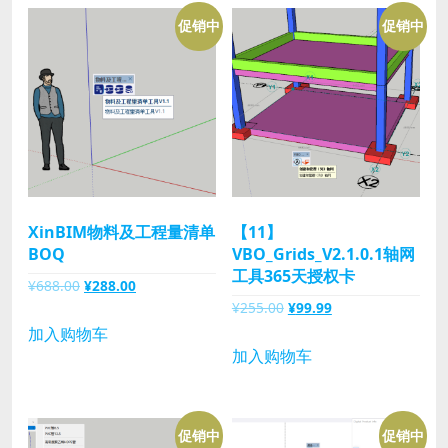
促销中
促销中
XinBIM物料及工程量清单
【11】
BOQ
VBO_Grids_V2.1.0.1轴网
工具365天授权卡
原
当
¥
688.00
¥
288.00
原
当
¥
255.00
¥
99.99
价
前
价
前
为：
价
加入购物车
为：
价
加入购物车
¥688.00。
格
¥255.00。
格
为：
为：
¥288.00。
¥99.99。
促销中
促销中