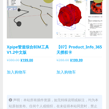
Xpipe管道综合BIM工具
【07】Product_Info_365
V1.2中文版
天授权卡
原
当
原
当
¥
380.00
¥
199.00
¥
288.00
¥
199.99
价
前
价
前
为：
价
为：
价
加入购物车
加入购物车
¥380.00。
格
¥288.00。
格
为：
为：
¥199.00。
¥199.99。
声明：本站所有插件资源，如无特殊说明或标注，均为本
站原创发布。任何个人或组织，在未征得本站同意时，禁止