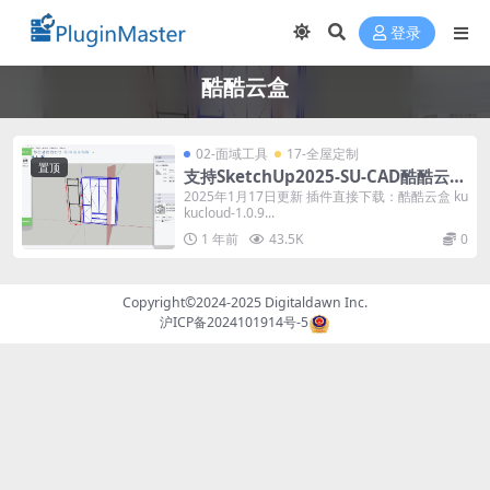
登录
酷酷云盒
02-面域工具
17-全屋定制
置顶
支持SketchUp2025-SU-CAD酷酷云盒
插件V2.0X-切片推拉系列工具正式上
2025年1月17日更新 插件直接下载：酷酷云盒 ku
kucloud-1.0.9...
线！
1 年前
43.5K
0
Copyright©2024-2025
Digitaldawn Inc.
沪ICP备2024101914号-5