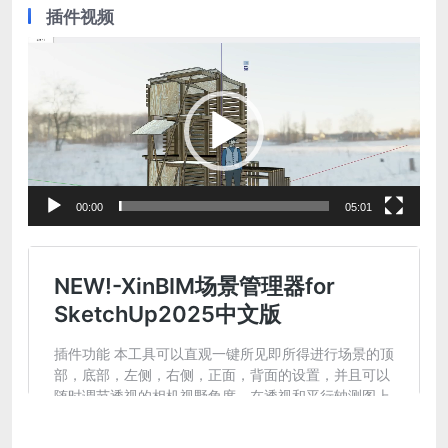
插件视频
视
频
播
放
器
00:00
05:01