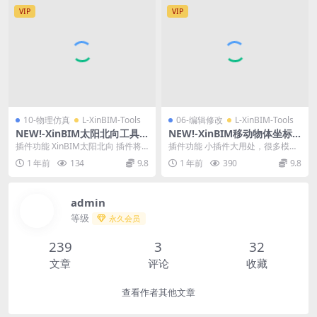
VIP
VIP
10-物理仿真
L-XinBIM-Tools
06-编辑修改
L-XinBIM-Tools
NEW!-XinBIM太阳北向工具V
NEW!-XinBIM移动物体坐标
1.01-快速旋转指北方向，保存
到原点插件 for SketchUp20
插件功能 XinBIM太阳北向 插件将
插件功能 小插件大用处，很多模型
每个场景的旋转角度，可向各
25
为您带来诸多优势-快速旋转指北方
需要将坐标精确归位到SketchUp三
1 年前
134
9.8
1 年前
390
9.8
个方向旋转太阳方向，支持 Vr
向，保存每...
维坐标的原...
ay/Vantage/Enscape 渲染。
admin
等级
永久会员
239
3
32
文章
评论
收藏
查看作者其他文章