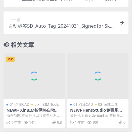
单一条龙，低成本解决方案之一
下一篇
自动标签5D_Auto_Tag_20241031_Signedfor Sket
chUp2025
相关文章
VIP
01-点线CAD
L-XinBIM-Tools
01-点线CAD
02-面域工具
NEW!- XinBIM按网格自动排
NEW!-HansStudio免费系列
列对象插件-按照网格平面、行
插件-超级隐藏&超级动态组件
插件功能 本插件可以设置自动对齐
插件说明 由Sidemanhan赛德曼开
和列排列对象的工具
&超级剖切CAD&超级切片推
OXY网格，是一款轻量化可用于在
发的多个免费插件第一波为：超级
1 年前
141
9.8
1 年前
901
0
拉
SketchU...
隐藏&am...