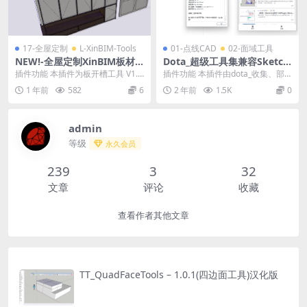
17-全屋定制
L-XinBIM-Tools
01-点线CAD
02-面域工具
NEW!-全屋定制XinBIM板材
Dota_超级工具集兼容Sketch
开槽工具(支持增强层次)V1.2
Up2025
插件功能 本插件为板开槽工具 V1.2
插件功能 本插件由dota_收集、部
插件
是一款用于在SketchUp中自动快速
分重写及合并。 注意：本插件为开
1 年前
582
6
2 年前
1.5K
0
创建...
源插件，不得...
admin
等级
永久会员
239
3
32
文章
评论
收藏
查看作者其他文章
TT_QuadFaceTools – 1.0.1(四边面工具)汉化版