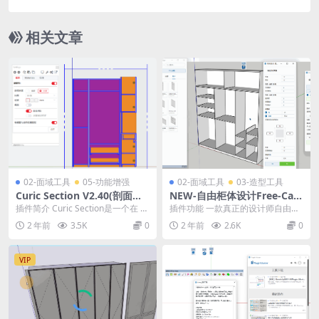
装即用。
相关文章
02-面域工具
05-功能增强
02-面域工具
03-造型工具
Curic Section V2.40(剖面填
NEW-自由柜体设计Free-Cabi
充) 汉化版最新支持SketchUp
net-DesignV1.09中文版
插件简介 Curic Section是一个在 Sk
插件功能 一款真正的设计师自由柜
2025
etchUp 中创建和管理剖面...
体设计工具，可直接由轮廓线开始
2 年前
3.5K
0
2 年前
2.6K
0
全自动由2D转为3...
VIP