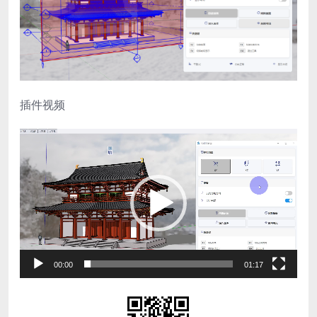
插件视频
视
频
播
放
器
00:00
01:17