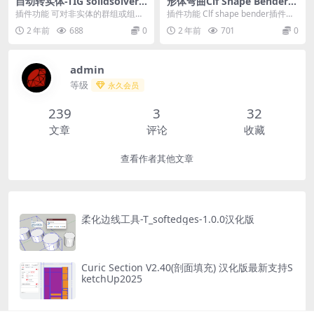
自动转实体-TIG solidsolver-
形体弯曲Clf Shape Bender V
V8.0
0.6.1中文版 for SketchUp20
插件功能 可对非实体的群组或组件
插件功能 Clf shape bender插件是
25
进行分析，列出有问题的地方，自
一款辅助建模插件，用户可以通过
2 年前
688
0
2 年前
701
0
动计算并转换成实体...
安...
admin
等级
永久会员
239
3
32
文章
评论
收藏
查看作者其他文章
柔化边线工具-T_softedges-1.0.0汉化版
Curic Section V2.40(剖面填充) 汉化版最新支持S
ketchUp2025