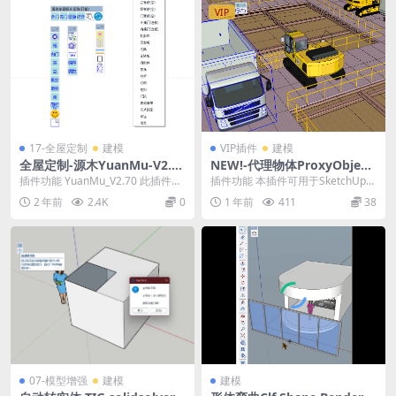
VIP
17-全屋定制
建模
VIP插件
建模
全屋定制-源木YuanMu-V2.70
NEW!-代理物体ProxyObject
-无需联网和注册，安装即用。
s-V1.0 for SketchUp2025插
插件功能 YuanMu_V2.70 此插件无
插件功能 本插件可用于SketchUp场
件发布
需联网和注册，安装即用。 1.加入
景中将复杂的模型采用BOX盒子方
2 年前
2.4K
0
1 年前
411
38
编...
式创建代...
07-模型增强
建模
建模