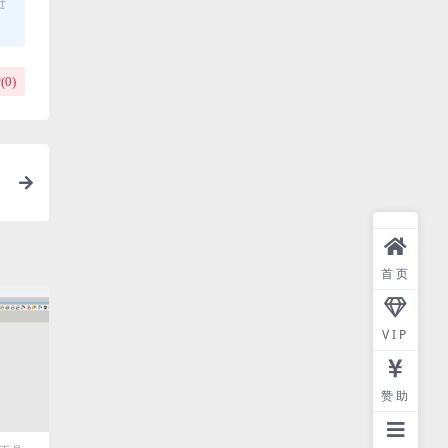
进
(
0
)
首页
VIP
赞助