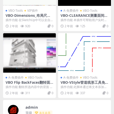
VBO-Tools
VIP插件
A-免费插件
VBO-Tools
VBO-Dimensions_布局尺寸
VBO-CLEARANCE测量面间距
工具中文版 for SketchUp20
免费版
插件功能 在SketchUp中可以全自动
插件功能 本插件可帮助用户实时测
24
标注尺寸和任意修改尺寸，所有的
量 SketchUp 模型中的 CLR（面之
2 年前
920
0
2 年前
125
0
尺寸将被记...
间）...
A-免费插件
VBO-Tools
A-免费插件
VBO-Tools
VBO Flip BackFaces翻转面
VBO-VStyle管道线形工具免
功能免费版
费版
插件功能 翻转所选内容中的背面 根
插件功能 此脚本通过将文本添加到
据当前视图检测和翻转背面，简化
LayOut 图层上的每一行来添加自定
2 年前
311
0
2 年前
337
0
模型清理。 深邃...
义线条样...
admin
等级
永久会员